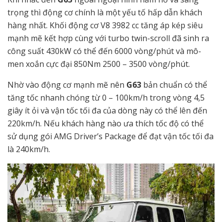
trọng thì động cơ chính là một yếu tố hấp dẫn khách
hàng nhất. Khối động cơ V8 3982 cc tăng áp kép siêu
mạnh mẽ kết hợp cùng với turbo twin-scroll đã sinh ra
công suất 430kW có thể đến 6000 vòng/phút và mô-
men xoắn cực đại 850Nm 2500 – 3500 vòng/phút.
Nhờ vào động cơ mạnh mẽ nên
G63
bản chuẩn có thể
tăng tốc nhanh chóng từ 0 – 100km/h trong vòng 4,5
giây ít ỏi và vận tốc tối đa của dòng này có thể lên đến
220km/h. Nếu khách hàng nào ưa thích tốc độ có thể
sử dụng gói AMG Driver’s Package để đạt vận tốc tối đa
là 240km/h.