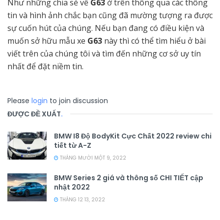
Như những chia sẻ về
G63
ở trên thông qua các thông
tin và hình ảnh chắc bạn cũng đã mường tượng ra được
sự cuốn hút của chúng. Nếu bạn đang có điều kiện và
muốn sở hữu mẫu xe
G63
này thì có thể tìm hiểu ở bài
viết trên của chúng tôi và tìm đến những cơ sở uy tín
nhất để đặt niềm tin.
Please
login
to join discussion
ĐƯỢC ĐỀ XUẤT
.
BMW I8 Độ BodyKit Cực Chất 2022 review chi
tiết từ A-Z
THÁNG MƯỜI MỘT 9, 2022
BMW Series 2 giá và thông số CHI TIẾT cập
nhật 2022
THÁNG 12 13, 2022