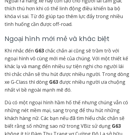
Ngoài ra hãng xe này còn tạo cho người lái cảm giác
thích thú hơn khi có thể linh động điều khiển ba bộ
khóa vi sai. Từ đó giúp tạo thêm lực đẩy trong nhiều
tình huống cần được off-road.
Ngoại hình mới mẻ và khác biệt
Khi nhắc đến
G63
chắc chắn ai cũng sẽ trầm trồ với
ngoại hình vô cùng mới mẻ của chúng. Với một thiết kế
khác lạ và mang đến nhiều sự tiện nghi cho người lái
thì chắc chắn sẽ thu hút được nhiều người. Trong dòng
xe G-Class thì dòng
G63
được nhiều người ưa chuộng
nhất vì bề ngoài mạnh mẽ đó.
Dù có một ngoại hình hầm hố thế nhưng chúng vẫn có
những nét mềm mại, sang trọng để thu hút những
khách hàng nữ. Các bạn nếu đã tìm hiểu chắc chắn sẽ
biết rằng số những sao nữ trong VBiz sử dụng
G63
không ít từ Đàm Thu Trang vợ Cường Đô La sở hữu