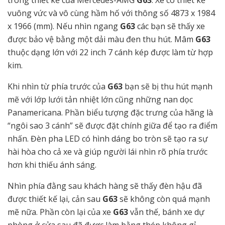
vuông vức và vô cùng hầm hố với thông số 4873 x 1984
x 1966 (mm). Nếu nhìn ngang
G63
các bạn sẽ thấy xe
được bảo vệ bằng một dải màu đen thu hút. Mâm
G63
thuộc dạng lớn với 22 inch 7 cánh kép được làm từ hợp
kim.
Khi nhìn từ phía trước của
G63
bạn sẽ bị thu hút mạnh
mẽ với lớp lưới tản nhiệt lớn cũng những nan dọc
Panamericana. Phần biểu tượng đặc trưng của hãng là
“ngôi sao 3 cánh” sẽ được đặt chính giữa để tạo ra điểm
nhấn. Đèn pha LED có hình dáng bo tròn sẽ tạo ra sự
hài hòa cho cả xe
và giúp người lái nhìn rõ phía trước
hơn khi thiếu ánh sáng.
Nhìn phía đằng sau khách hàng sẽ thấy đèn hậu đã
được thiết kế lại, cản sau
G63
sẽ không còn quá mạnh
mẽ nữa. Phần còn lại của xe
G63
vẫn thế, bánh xe dự
phòng ở cửa sau đã được làm bằng thép không gỉ.