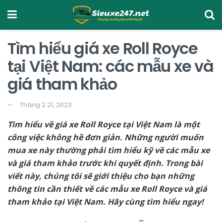
Tìm hiểu giá xe Roll Royce
tại Việt Nam: các mẫu xe và
giá tham khảo
Tháng 2 21, 2023
Tìm hiểu về giá xe Roll Royce tại Việt Nam là một
công việc không hề đơn giản. Những người muốn
mua xe này thường phải tìm hiểu kỹ về các mẫu xe
và giá tham khảo trước khi quyết định. Trong bài
viết này, chúng tôi sẽ giới thiệu cho bạn những
thông tin cần thiết về các mẫu xe Roll Royce và giá
tham khảo tại Việt Nam. Hãy cùng tìm hiểu ngay!