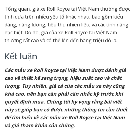
Tổng quan, giá xe Roll Royce tại Việt Nam thường được
tính dựa trên nhiều yếu tố khác nhau, bao gồm kiểu
dáng, năng lượng, tiêu thụ nhiên liệu, và các tính năng
đặc biệt. Do đó, giá của xe Roll Royce tại Việt Nam
thường rất cao và có thể lên đến hàng triệu đô la.
Kết luận
Các mẫu xe Roll Royce tại Việt Nam được đánh giá
cao về thiết kế sang trọng, hiệu suất cao và chất
lượng. Tuy nhiên, giá cả của các mẫu xe này cũng
khá cao, nên bạn cần phải cân nhắc kỹ trước khi
quyết định mua. Chúng tôi hy vọng rằng bài viết
này sẽ giúp bạn có được những thông tin cần thiết
để tìm hiểu về các mẫu xe Roll Royce tại Việt Nam
và giá tham khảo của chúng.