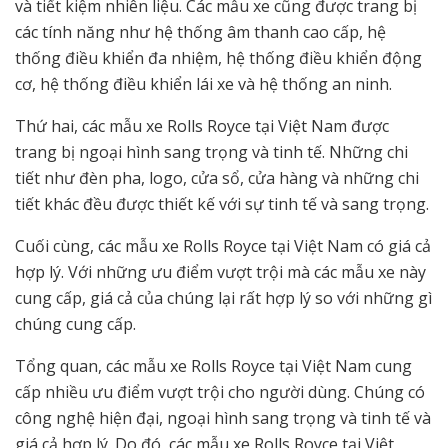
và tiết kiệm nhiên liệu. Các mẫu xe cũng được trang bị
các tính năng như hệ thống âm thanh cao cấp, hệ
thống điều khiển đa nhiệm, hệ thống điều khiển động
cơ, hệ thống điều khiển lái xe và hệ thống an ninh.
Thứ hai, các mẫu xe Rolls Royce tại Việt Nam được
trang bị ngoại hình sang trọng và tinh tế. Những chi
tiết như đèn pha, logo, cửa sổ, cửa hàng và những chi
tiết khác đều được thiết kế với sự tinh tế và sang trọng.
Cuối cùng, các mẫu xe Rolls Royce tại Việt Nam có giá cả
hợp lý. Với những ưu điểm vượt trội mà các mẫu xe này
cung cấp, giá cả của chúng lại rất hợp lý so với những gì
chúng cung cấp.
Tổng quan, các mẫu xe Rolls Royce tại Việt Nam cung
cấp nhiều ưu điểm vượt trội cho người dùng. Chúng có
công nghệ hiện đại, ngoại hình sang trọng và tinh tế và
giá cả hợp lý. Do đó, các mẫu xe Rolls Royce tại Việt