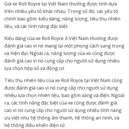
Giá xe Roll Royce tại Việt Nam thường được tính dựa
trên nhiều yếu tố khác nhau. Trong số đó, các yếu tố
chính bao gồm: kiểu dáng, năng lượng, tiêu thụ nhiên
liệu, và các tính năng đặc biệt.
Kiểu dáng của xe Roll Royce ở Việt Nam thường được
đánh giá cao vì nó mang lại một phong cách sang trọng
và hiện đại. Ngoài ra, năng lượng của xe cũng được
đánh giá cao vì nó cung cấp cho người sử dụng nhiều
lựa chọn hộp số và động cơ.
Tiêu thụ nhiên liệu của xe Roll Royce tại Việt Nam cũng
được đánh giá cao vì nó cung cấp cho người sử dụng
nhiều lựa chọn nhiên liệu, bao gồm xăng và điện. Ngoài
ra, các tính năng đặc biệt của xe cũng được đánh giá
cao vì nó cung cấp cho người sử dụng nhiều tính năng
ưu việt như hệ thống âm thanh, hệ thống an ninh, và
hệ thống điều khiển điện tử.