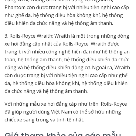
Phantom còn được trang bị với nhiều tiện nghi cao cấp
như ghế da, hệ thống điều hòa không khí, hệ thống
điều khiển đa chức năng và hệ thống âm thanh.
3. Rolls-Royce Wraith: Wraith là một trong những dòng
xe hơi đẳng cấp nhất của Rolls-Royce. Wraith được
trang bị với nhiều công nghệ hiện đại như hệ thống an
toàn, hệ thống âm thanh, hệ thống điều khiển đa chức
năng và hệ thống điều khiển động cơ. Ngoài ra, Wraith
còn được trang bị với nhiều tiện nghi cao cấp như ghế
da, hệ thống điều hòa không khí, hệ thống điều khiển
đa chức năng và hệ thống âm thanh.
Với những mẫu xe hơi đẳng cấp như trên, Rolls-Royce
đã giúp người dùng Việt Nam có thể sở hữu những
chiếc xe sang trọng và tinh tế nhất.
Giá tham khảo của các mẫu