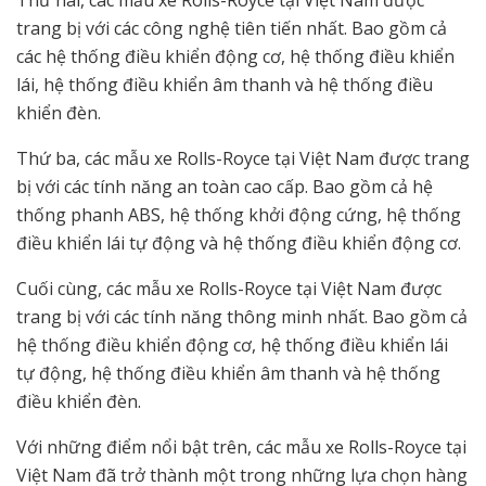
trang bị với các công nghệ tiên tiến nhất. Bao gồm cả
các hệ thống điều khiển động cơ, hệ thống điều khiển
lái, hệ thống điều khiển âm thanh và hệ thống điều
khiển đèn.
Thứ ba, các mẫu xe Rolls-Royce tại Việt Nam được trang
bị với các tính năng an toàn cao cấp. Bao gồm cả hệ
thống phanh ABS, hệ thống khởi động cứng, hệ thống
điều khiển lái tự động và hệ thống điều khiển động cơ.
Cuối cùng, các mẫu xe Rolls-Royce tại Việt Nam được
trang bị với các tính năng thông minh nhất. Bao gồm cả
hệ thống điều khiển động cơ, hệ thống điều khiển lái
tự động, hệ thống điều khiển âm thanh và hệ thống
điều khiển đèn.
Với những điểm nổi bật trên, các mẫu xe Rolls-Royce tại
Việt Nam đã trở thành một trong những lựa chọn hàng