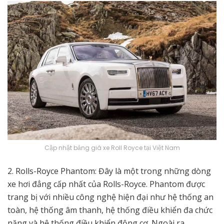
Cập nhật bảng giá xe Roll Royce tại Việt Nam
2. Rolls-Royce Phantom: Đây là một trong những dòng
xe hơi đẳng cấp nhất của Rolls-Royce. Phantom được
trang bị với nhiều công nghệ hiện đại như hệ thống an
toàn, hệ thống âm thanh, hệ thống điều khiển đa chức
năng và hệ thống điều khiển động cơ. Ngoài ra,