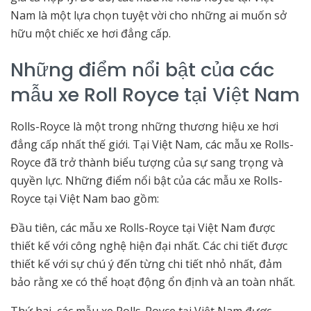
Nam là một lựa chọn tuyệt vời cho những ai muốn sở
hữu một chiếc xe hơi đẳng cấp.
Những điểm nổi bật của các
mẫu xe Roll Royce tại Việt Nam
Rolls-Royce là một trong những thương hiệu xe hơi
đẳng cấp nhất thế giới. Tại Việt Nam, các mẫu xe Rolls-
Royce đã trở thành biểu tượng của sự sang trọng và
quyền lực. Những điểm nổi bật của các mẫu xe Rolls-
Royce tại Việt Nam bao gồm:
Đầu tiên, các mẫu xe Rolls-Royce tại Việt Nam được
thiết kế với công nghệ hiện đại nhất. Các chi tiết được
thiết kế với sự chú ý đến từng chi tiết nhỏ nhất, đảm
bảo rằng xe có thể hoạt động ổn định và an toàn nhất.
Thứ hai, các mẫu xe Rolls-Royce tại Việt Nam được