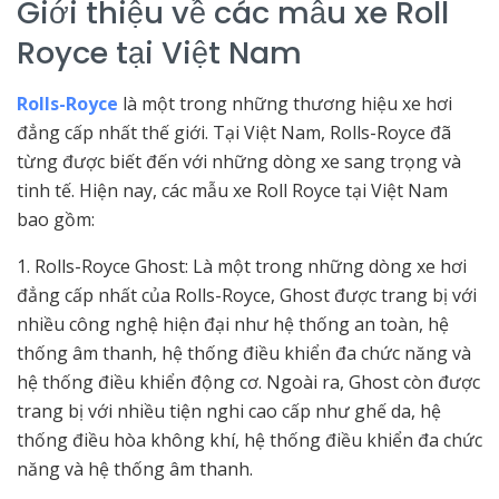
Giới thiệu về các mẫu xe Roll
Royce tại Việt Nam
Rolls-Royce
là một trong những thương hiệu xe hơi
đẳng cấp nhất thế giới. Tại Việt Nam, Rolls-Royce đã
từng được biết đến với những dòng xe sang trọng và
tinh tế. Hiện nay, các mẫu xe Roll Royce tại Việt Nam
bao gồm:
1. Rolls-Royce Ghost: Là một trong những dòng xe hơi
đẳng cấp nhất của Rolls-Royce, Ghost được trang bị với
nhiều công nghệ hiện đại như hệ thống an toàn, hệ
thống âm thanh, hệ thống điều khiển đa chức năng và
hệ thống điều khiển động cơ. Ngoài ra, Ghost còn được
trang bị với nhiều tiện nghi cao cấp như ghế da, hệ
thống điều hòa không khí, hệ thống điều khiển đa chức
năng và hệ thống âm thanh.