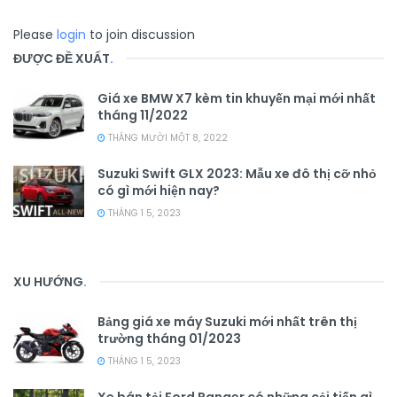
Please
login
to join discussion
ĐƯỢC ĐỀ XUẤT
.
Giá xe BMW X7 kèm tin khuyến mại mới nhất
tháng 11/2022
THÁNG MƯỜI MỘT 8, 2022
Suzuki Swift GLX 2023: Mẫu xe đô thị cỡ nhỏ
có gì mới hiện nay?
THÁNG 1 5, 2023
XU HƯỚNG
.
Bảng giá xe máy Suzuki mới nhất trên thị
trường tháng 01/2023
THÁNG 1 5, 2023