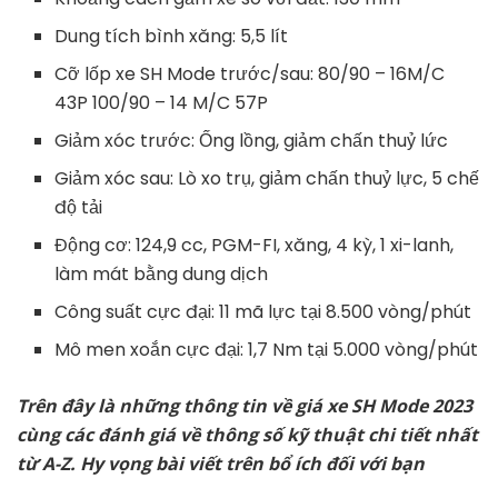
Dung tích bình xăng: 5,5 lít
Cỡ
lốp xe SH Mode
trước/sau: 80/90 – 16M/C
43P 100/90 – 14 M/C 57P
Giảm xóc trước: Ống lồng, giảm chấn thuỷ lức
Giảm xóc sau: Lò xo trụ, giảm chấn thuỷ lực, 5 chế
độ tải
Động cơ: 124,9 cc, PGM-FI, xăng, 4 kỳ, 1 xi-lanh,
làm mát bằng dung dịch
Công suất cực đại: 11 mã lực tại 8.500 vòng/phút
Mô men xoắn cực đại: 1,7 Nm tại 5.000 vòng/phút
Trên đây là những thông tin về giá xe SH Mode 2023
cùng các đánh giá về thông số kỹ thuật chi tiết nhất
từ A-Z. Hy vọng bài viết trên bổ ích đối với bạn