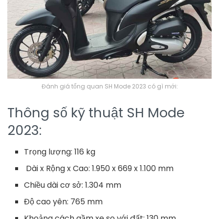
Đánh giá tổng quan SH Mode 2023 có gì mới:
Thông số kỹ thuật SH Mode
2023:
Trọng lượng: 116 kg
Dài x Rộng x Cao: 1.950 x 669 x 1.100 mm
Chiều dài cơ sở: 1.304 mm
Độ cao yên: 765 mm
Khoảng cách gầm xe so với đất: 130 mm