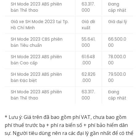
SH Mode 2023 ABS phiên
63.317.
Đang
bản Thể thao
000
cập nhật
Giá xe SH Mode 2023 tại Tp.
Giá đề
Giá đại lý
Hồ Chí Minh
xuất
SH Mode 2023 CBS phiên
55.641.
66.500.0
bản Tiêu chuẩn
000
00
SH Mode 2023 ABS phiên
61.648
78.000.0
bản Cao cấp
.000
00
SH Mode 2023 ABS phiên
62.826
79.500.0
bản Đặc biệt
.000
00
SH Mode 2023 ABS phiên
63.317.
Đang
bản Thể thao
000
cập nhật
* Lưu ý: Giá trên đã bao gồm phí VAT, chưa bao gồm
phí thuế trước bạ + phí ra biển số + phí bảo hiểm dân
sự. Người tiêu dùng nên ra các đại lý gần nhất để có thể