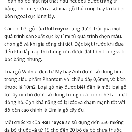
Toàn bộ bề mặt nội thất hầu hết đều được trang trí
bằng chrome, sợi ca-sơ-mia, gỗ thủ công hay là da bọc
bên ngoài cực lộng lẫy.
Các chi tiết gỗ của
Roll royce
cũng được trải qua một
quá trình sản xuất cực kỳ tỉ mỉ từ quá trình chọn màu,
chọn gỗ và khi gia công chi tiết. Đặc biệt trước khi đưa
đến khu lắp ráp thì chúng còn được đặt bên trong vali
bọc bằng nhung.
Loại gỗ Walnut đến từ Mỹ hay Anh được sử dụng bên
trong siêu phẩm Phantom với chiều dày 0,6mm, và kích
thước là 10m2. Loại gỗ này được biết đến là một loại gỗ
từ cây óc chó được sử dụng trong quá trình chế tạo mặt
đồng hồ. Cọn khả năng có lại các va chạm mạnh tốt với
độ bền cao chính là Elm là gỗ cây đu.
Mỗi chiếc xe của
Roll royce
sẽ sử dụng đến 350 miếng
da bò thuộc và từ 15 cho đến 20 bộ da bò chưa thuộc.