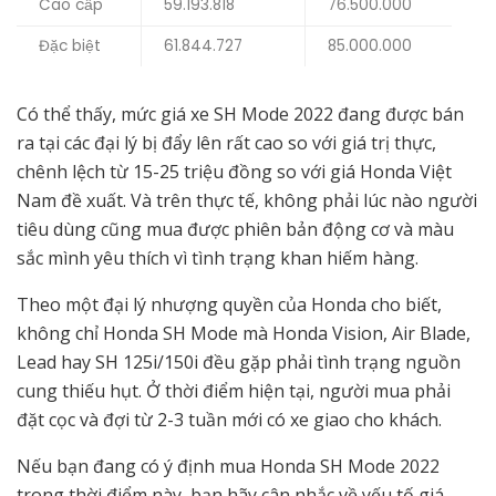
Cao cấp
59.193.818
76.500.000
Đặc biệt
61.844.727
85.000.000
Có thể thấy, mức giá xe SH Mode 2022 đang được bán
ra tại các đại lý bị đẩy lên rất cao so với giá trị thực,
chênh lệch từ 15-25 triệu đồng so với giá Honda Việt
Nam đề xuất. Và trên thực tế, không phải lúc nào người
tiêu dùng cũng mua được phiên bản động cơ và màu
sắc mình yêu thích vì tình trạng khan hiếm hàng.
Theo một đại lý nhượng quyền của Honda cho biết,
không chỉ Honda SH Mode mà Honda Vision, Air Blade,
Lead hay SH 125i/150i đều gặp phải tình trạng nguồn
cung thiếu hụt. Ở thời điểm hiện tại, người mua phải
đặt cọc và đợi từ 2-3 tuần mới có xe giao cho khách.
Nếu bạn đang có ý định mua Honda SH Mode 2022
trong thời điểm này, bạn hãy cân nhắc về yếu tố giá