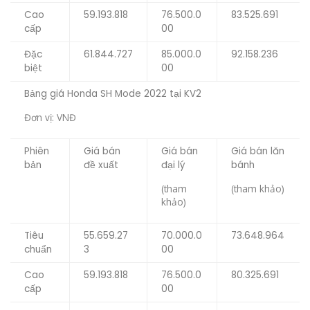
Cao
59.193.818
76.500.0
83.525.691
cấp
00
Đặc
61.844.727
85.000.0
92.158.236
biệt
00
Bảng giá Honda SH Mode 2022 tại KV2
Đơn vị: VNĐ
Phiên
Giá bán
Giá bán
Giá bán lăn
bản
đề xuất
đại lý
bánh
(tham
(tham khảo)
khảo)
Tiêu
55.659.27
70.000.0
73.648.964
chuẩn
3
00
Cao
59.193.818
76.500.0
80.325.691
cấp
00