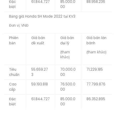
Đặc
61.844.727
85.000.0
88.958.236
biệt
00
Bảng giá Honda SH Mode 2022 tại KV3
Đơn vị: VNĐ
Phiên
Giá bán
Giá bán
Giá bán lăn
bản
đề xuất
đại lý
bánh
(tham
(tham khảo)
khảo)
Tiêu
55.659.27
70.000.0
71.229.185
chuẩn
3
00
Cao
59.193.818
76.500.0
77.799.876
cấp
00
Đặc
61.844.727
85.000.0
86.352.895
biệt
00