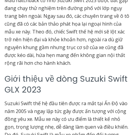
Mẫu hatchback cỡ nhỏ Suzuki Swift 2023 được bắt gặp
đang chạy thử nghiệm trên đường phố với lớp ngụy
trang bên ngoài. Ngay sau đó, các chuyên trang về ô tô
cũng đã có các bản thảo phát họa lại ngoại hình của
mẫu xe này. Theo đó, chiếc Swift thế hệ mới sẽ lột xác
trở nên hiện đại và khỏe khoắn hơn, ngoài ra dù giữ
nguyên khung gầm nhưng trục cơ sở của xe cũng đã
được kéo dài, hứa hẹn mang đến không gian nội thất
rộng rãi hơn cho hành khách.
Giới thiệu về dòng Suzuki Swift
GLX 2023
Suzuki Swift thế hệ đầu tiên được ra mắt tại Ấn Độ vào
năm 2005 và ngay lập tức gây được ấn tượng với cộng
đồng yêu xe. Mẫu xe này có ưu điểm là thiết kế nhỏ
gọn, trọng lượng nhẹ, dễ dàng làm quen và điều khiến.
Do đó, Suzuki Swift là mẫu xe nhắm đến đối tượng